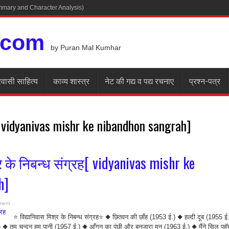
Summary and Character Analysis)
.com
by Puran Mal Kumhar
रवासी साहित्य
काव्य शास्त्र
नेट की गद्य व पद्य रचनाए
प्रश्न-पत्र
. vidyanivas mishr ke nibandhon sangrah]
र के निबन्ध संग्रह[ vidyanivas mishr ke
h]
ment
⭐ विद्यानिवास मिश्र के निबन्ध संग्रह⭐ ◆ छितवन की छाँह (1953 ई.) ◆ हल्दी दूब (1955 ई.
 तुम चन्दन हम पानी (1957 ई.) ◆ आँगन का पंछी और बनजारा मन (1963 ई.) ◆ मैंने सिल पहुॅ