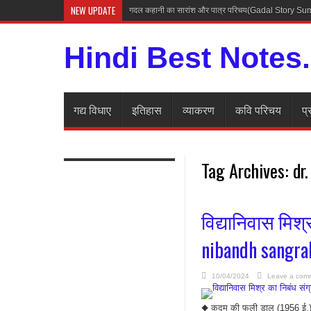
NEW UPDATE
गदल कहानी का सारांश और पात्र परिचय(Gadal Story 
Hindi Best Notes
गद्य विधाए
इतिहास
व्याकरण
कवि परिचय
प्
Tag Archives:
dr
विद्यानिवास मिश्
nibandh sangra
10/04/2024
Leave a com
◆ कदम की फूली डाल (1956 ई.) ◆