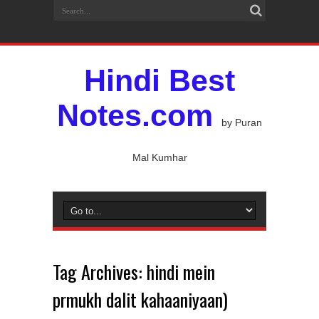
Hindi Best
Notes.com
by Puran
Mal Kumhar
Tag Archives:
hindi mein
prmukh dalit kahaaniyaan)