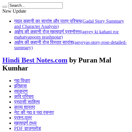
New Update
गदल कहानी का सारांश और पात्र परिचय(Gadal Story Summary
and Character Analysis)
अज्ञेय की कहानी रोज़ महत्वपूर्ण प्रश्नोत्तर(agyey ki kahani roz
mahatvapoorn prashnotar)
अज्ञेय की कहानी रोज़ विस्तृत सारांश(agyeyas-story-rose-detailed-
summary)
Hindi Best Notes.com
by Puran Mal
Kumhar
गद्य विधाए
इतिहास
व्याकरण
कवि परिचय
प्रवासी साहित्य
काव्य शास्त्र
नेट की गद्य व पद्य रचनाए
प्रश्न-पत्र
महत्वपूर्ण तथ्य
PDF डाउनलोड