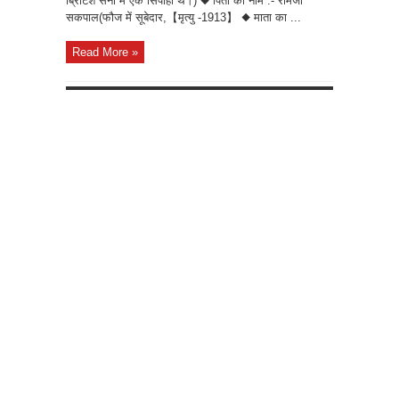
ब्रिटिश सेना में एक सिपाही थे।) ◆ पिता का नाम :- रामजी
सकपाल(फौज में सूबेदार,【मृत्यु -1913】 ◆ माता का ...
Read More »