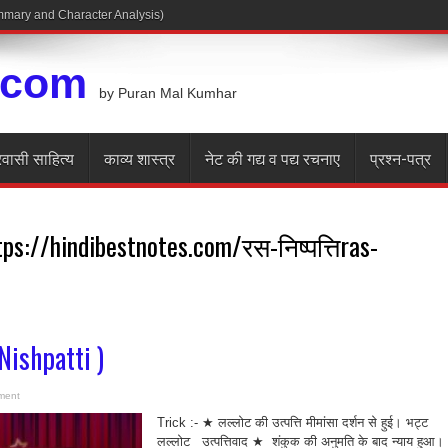
Summary and Character Analysis)
.com
by Puran Mal Kumhar
रवासी साहित्य
काव्य शास्त्र
नेट की गद्य व पद्य रचनाए
प्रश्न-पत्र
tps://hindibestnotes.com/रस-निष्पत्तिras-
 Nishpatti )
ment
Trick :- ★ लल्लोट की उत्पत्ति मीमांसा दर्शन से हुई। भट्ट
लल्लोट उत्पत्तिवाद ★ शंकुक की अनुमति के बाद न्याय हुआ।