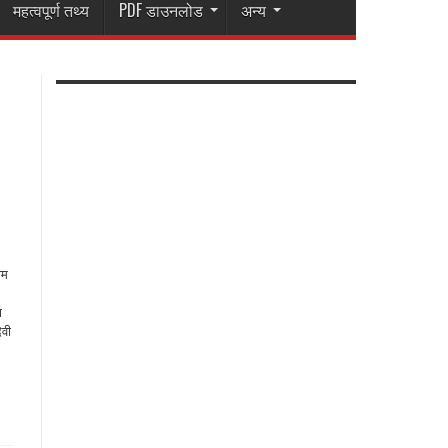
महत्वपूर्ण तथ्य
PDF डाउनलोड
अन्य
ाम
ा
ेवी