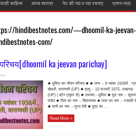
रवासी साहित्य
काव्य शास्त्र
नेट की गद्य व पद्य रचनाए
प्रश्न-पत्र
tps://hindibestnotes.com/—dhoomil-ka-jeevan-
indibestnotes-com/
परिचय[dhoomil ka jeevan parichay]
ment
◆ धूमिल का जीवन परिचय ◆ ◆ जन्म :- 9 नवंबर 1936में , ग्र
खेवली, वाराणसी (UP) ◆ मृत्यु :- 10 फरवरी 1975, लखनऊ
(UP) ( ब्रेन ट्‌यूमर से) ◆ उपनाम:- धूमिल ◆ मूल नाम :- सुदाम
पांडेय ◆ पिता का नाम :- शिवनायक ◆ माता का नाम :- रजवंती द
◆ पत्नी का नाम :- मूरत देवी ◆ पुत्र का ...
Read More »