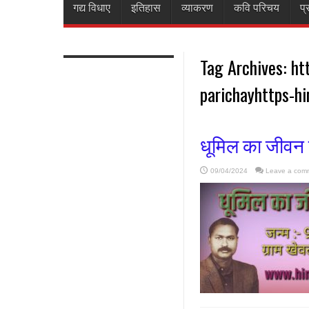
गद्य विधाए
इतिहास
व्याकरण
कवि परिचय
प्
Tag Archives:
ht
parichayhttps-h
धूमिल का जीवन 
09/04/2024
Leave a com