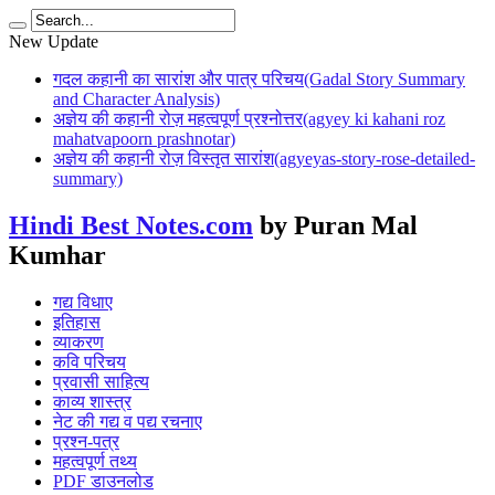
New Update
गदल कहानी का सारांश और पात्र परिचय(Gadal Story Summary
and Character Analysis)
अज्ञेय की कहानी रोज़ महत्वपूर्ण प्रश्नोत्तर(agyey ki kahani roz
mahatvapoorn prashnotar)
अज्ञेय की कहानी रोज़ विस्तृत सारांश(agyeyas-story-rose-detailed-
summary)
Hindi Best Notes.com
by Puran Mal
Kumhar
गद्य विधाए
इतिहास
व्याकरण
कवि परिचय
प्रवासी साहित्य
काव्य शास्त्र
नेट की गद्य व पद्य रचनाए
प्रश्न-पत्र
महत्वपूर्ण तथ्य
PDF डाउनलोड