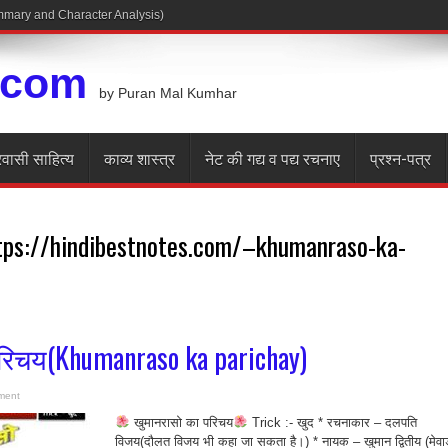
Summary and Character Analysis)
.com
by Puran Mal Kumhar
रवासी साहित्य
काव्य शास्त्र
नेट की गद्य व पद्य रचनाए
प्रश्न-पत्र
tps://hindibestnotes.com/–khumanraso-ka-
रिचय(Khumanraso ka parichay)
ment
खुमानरासो का परिचय
Trick :- खुद * रचनाकार – दलपति
विजय(दौलत विजय भी कहा जा सकता है।) * नायक – खुमान द्वितीय (मेवा