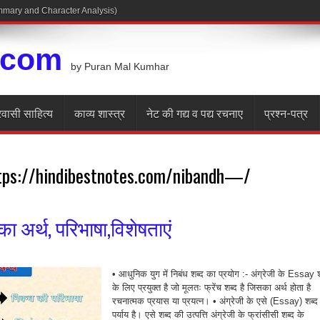
Summary and Character Analysis)
.com
by Puran Mal Kumhar
रवासी साहित्य
काव्य शास्त्र
नेट की गद्य व पद्य रचनाए
प्रश्न-पत्र
tps://hindibestnotes.com/nibandh—/
ा अर्थ, परिभाषा,विशेषताएं
• आधुनिक युग में निबंध शब्द का प्रयोग :- अंग्रेजी के Essay श
के लिए प्रयुक्त है जो मूलतः फ्रेंच शब्द है जिसका अर्थ होता है
रचनात्मक प्रयास या प्रयत्न। • अंग्रेजी के एसे (Essay) शब्द
पर्याय है। एसे शब्द की उत्पत्ति अंग्रेजी के फ्रांसीसी शब्द के