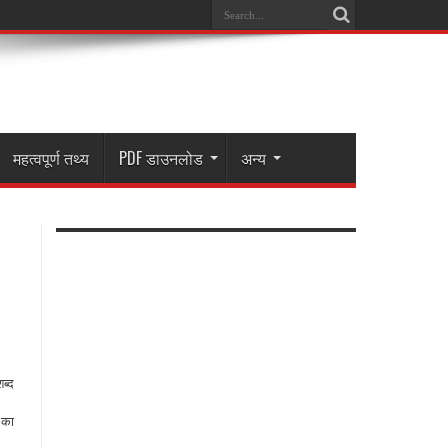
महत्वपूर्ण तथ्य
PDF डाउनलोड
अन्य
ब्द
 का