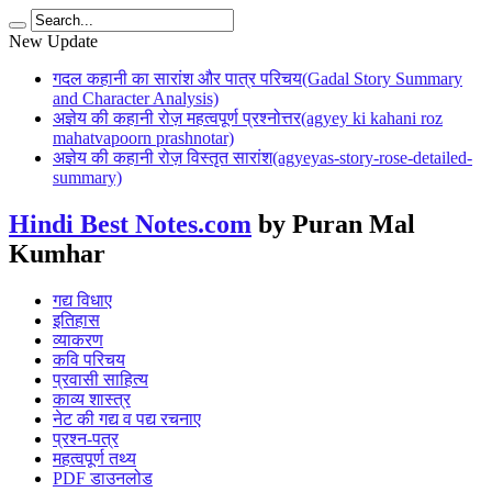
New Update
गदल कहानी का सारांश और पात्र परिचय(Gadal Story Summary
and Character Analysis)
अज्ञेय की कहानी रोज़ महत्वपूर्ण प्रश्नोत्तर(agyey ki kahani roz
mahatvapoorn prashnotar)
अज्ञेय की कहानी रोज़ विस्तृत सारांश(agyeyas-story-rose-detailed-
summary)
Hindi Best Notes.com
by Puran Mal
Kumhar
गद्य विधाए
इतिहास
व्याकरण
कवि परिचय
प्रवासी साहित्य
काव्य शास्त्र
नेट की गद्य व पद्य रचनाए
प्रश्न-पत्र
महत्वपूर्ण तथ्य
PDF डाउनलोड