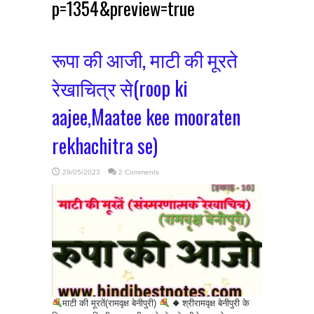
p=1354&preview=true
रूपा की आजी, माटी की मूरते
रेखाचित्र से(roop ki
aajee,Maatee kee mooraten
rekhachitra se)
29/05/2023
2 Comments
माटी की मूरतें(रामवृक्ष बेनीपुरी)
◆ श्रीरामवृक्ष बेनीपुरी के