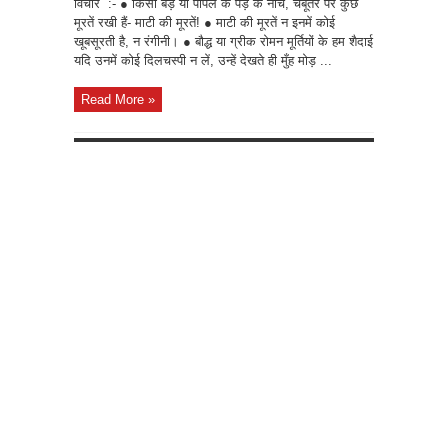
विचार :- ● किसी बड़ या पीपल के पेड़ के नीचे, चबूतरे पर कुछ
मूरतें रखी हैं- माटी की मूरतें! ● माटी की मूरतें न इनमें कोई
खूबसूरती है, न रंगीनी। ● बौद्ध या ग्रीक रोमन मूर्तियों के हम शैदाई
यदि उनमें कोई दिलचस्पी न लें, उन्हें देखते ही मुँह मोड़ ...
Read More »