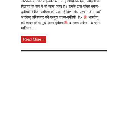
नाटककार, और पत्रकार थे। उन्हें आधुनिक हिंदी साहित्य के
पितामह के रूप में भी जाना जाता है। उनके द्वारा रचित काव्य-
कृतियों ने हिंदी साहित्य को एक नई दिशा और पहचान दी। यहाँ
भारतेन्दु हरिश्चंद्र की प्रमुख काव्य-कृतियों है:-
भारतेन्दु
हरिश्चंद्र के प्रमुख काव्य कृतियां
● भक्त सर्वस्व ● प्रेम
मालिका ...
Read More »