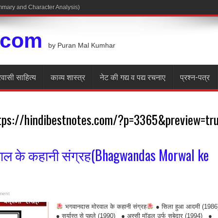
.com
by Puran Mal Kumhar
रवासी साहित्य
काव्य शास्त्र
नेट की गद्य व पद्य रचनाए
प्रश्न-पत्र
tps://hindibestnotes.com/?p=3365&preview=tr
ाल के कहानी संग्रह(Bhagwandas Morwal ke
ment
भगवानदास मोरवाल के कहानी संग्रह
● सिला हुआ आदमी (198
● सूर्यास्त से पहले (1990) ● अस्सी मॉडल उर्फ सूबेदार (1994) ●