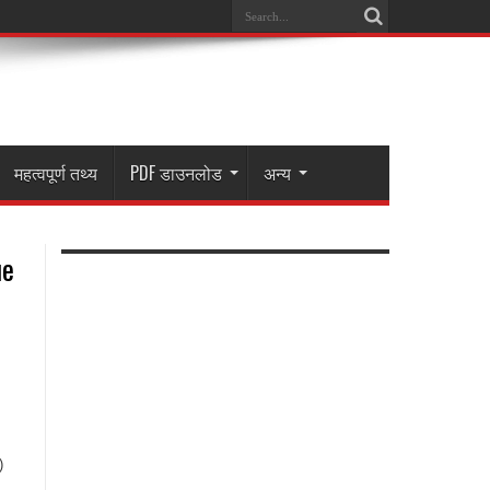
महत्वपूर्ण तथ्य
PDF डाउनलोड
अन्य
ue
6)