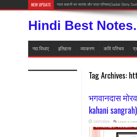
NEW UPDATE
अज्
Hindi Best Notes
गद्य विधाए
इतिहास
व्याकरण
कवि परिचय
प्
Tag Archives:
ht
भगवानदास मोरव
kahani sangrah)
13/07/2024
Leave a com