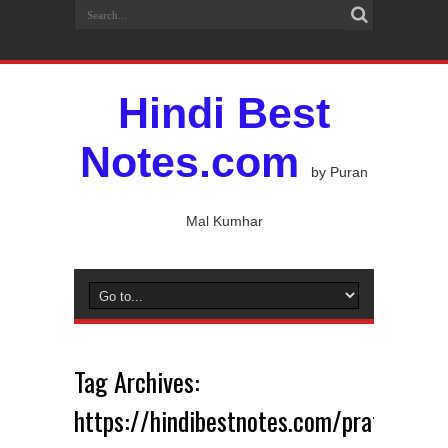
Hindi Best
Notes.com
by Puran
Mal Kumhar
Tag Archives:
https://hindibestnotes.com/prateekava