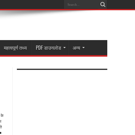
महत्वपूर्ण तथ्य
PDF डाउनलोड
अन्य
 के
य
ते
 ■