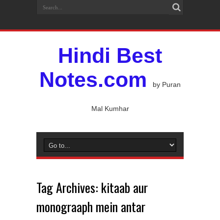
Hindi Best
Notes.com
by Puran
Mal Kumhar
Tag Archives:
kitaab aur
monograaph mein antar