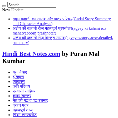
New Update
गदल कहानी का सारांश और पात्र परिचय(Gadal Story Summary
and Character Analysis)
अज्ञेय की कहानी रोज़ महत्वपूर्ण प्रश्नोत्तर(agyey ki kahani roz
mahatvapoorn prashnotar)
अज्ञेय की कहानी रोज़ विस्तृत सारांश(agyeyas-story-rose-detailed-
summary)
Hindi Best Notes.com
by Puran Mal
Kumhar
गद्य विधाए
इतिहास
व्याकरण
कवि परिचय
प्रवासी साहित्य
काव्य शास्त्र
नेट की गद्य व पद्य रचनाए
प्रश्न-पत्र
महत्वपूर्ण तथ्य
PDF डाउनलोड