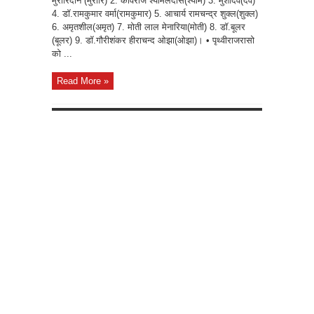
मुरारिदीन (मुरारि) 2. कविराज श्यामलदास(श्याम) 3. मुंशीदेव(देव)
4. डॉ.रामकुमार वर्मा(रामकुमार) 5. आचार्य रामचन्द्र शुक्ल(शुक्ल)
6. अमृतशील(अमृत) 7. मोती लाल मेनारिया(मोती) 8. डॉ.बूलर
(बूलर) 9. डॉ.गौरीशंकर हीराचन्द ओझा(ओझा)। • पृथ्वीराजरासो
को ...
Read More »