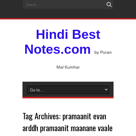
Hindi Best
Notes.com
by Puran
Mal Kumhar
Tag Archives:
pramaanit evan
arddh pramaanit maanane vaale