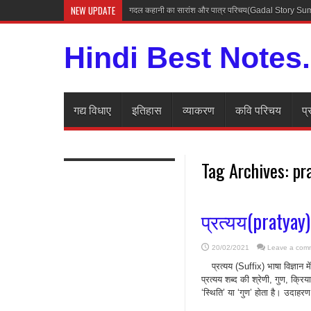
NEW UPDATE
गदल कहानी का सारांश और पात्र परिचय(Gadal Story 
Hindi Best Notes
गद्य विधाए
इतिहास
व्याकरण
कवि परिचय
प्
Tag Archives:
pr
प्रत्यय(pratyay)
20/02/2021
Leave a com
प्रत्यय (Suffix) भाषा विज्ञान
प्रत्यय शब्द की श्रेणी, गुण, क्रिय
‘स्थिति’ या ‘गुण’ होता है। उदाहरण