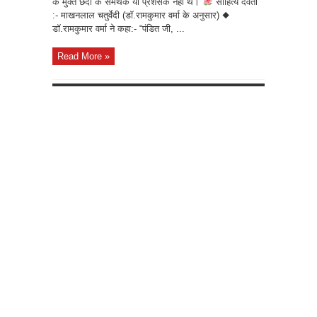
के मुक्त छंदों के समर्थक या प्रशंसक नहीं थे।
साहित्य देवता
:- माखनलाल चतुर्वेदी (डॉ.रामकुमार वर्मा के अनुसार) ◆
डॉ.रामकुमार वर्मा ने कहा:- “पंडित जी, ...
Read More »