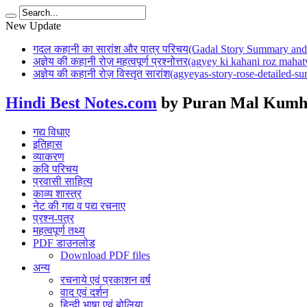
New Update
गदल कहानी का सारांश और पात्र परिचय(Gadal Story Summary and 
अज्ञेय की कहानी रोज़ महत्वपूर्ण प्रश्नोत्तर(agyey ki kahani roz mah
अज्ञेय की कहानी रोज़ विस्तृत सारांश(agyeyas-story-rose-detailed-
Hindi Best Notes.com
by Puran Mal Kumh
गद्य विधाए
इतिहास
व्याकरण
कवि परिचय
प्रवासी साहित्य
काव्य शास्त्र
नेट की गद्य व पद्य रचनाए
प्रश्न-पत्र
महत्वपूर्ण तथ्य
PDF डाउनलोड
Download PDF files
अन्य
रचनाये एवं प्रकाशन वर्ष
वाद एवं दर्शन
हिन्दी भाषा एवं बोलिया