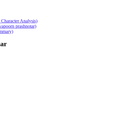
Character Analysis)
atvapoorn prashnotar)
summary)
ar