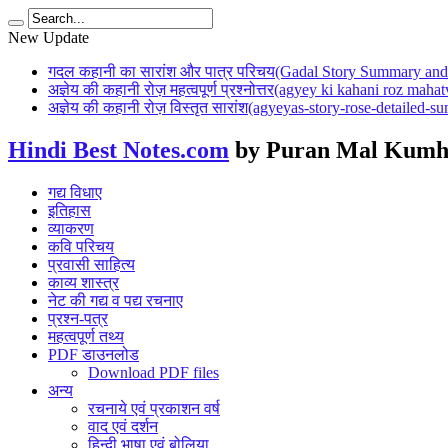
New Update
गदल कहानी का सारांश और पात्र परिचय(Gadal Story Summary and 
अज्ञेय की कहानी रोज़ महत्वपूर्ण प्रश्नोत्तर(agyey ki kahani roz mah
अज्ञेय की कहानी रोज़ विस्तृत सारांश(agyeyas-story-rose-detailed-
Hindi Best Notes.com
by Puran Mal Kumh
गद्य विधाए
इतिहास
व्याकरण
कवि परिचय
प्रवासी साहित्य
काव्य शास्त्र
नेट की गद्य व पद्य रचनाए
प्रश्न-पत्र
महत्वपूर्ण तथ्य
PDF डाउनलोड
Download PDF files
अन्य
रचनाये एवं प्रकाशन वर्ष
वाद एवं दर्शन
हिन्दी भाषा एवं बोलिया