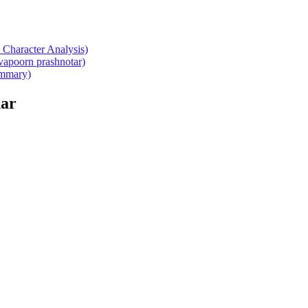
Character Analysis)
atvapoorn prashnotar)
summary)
ar