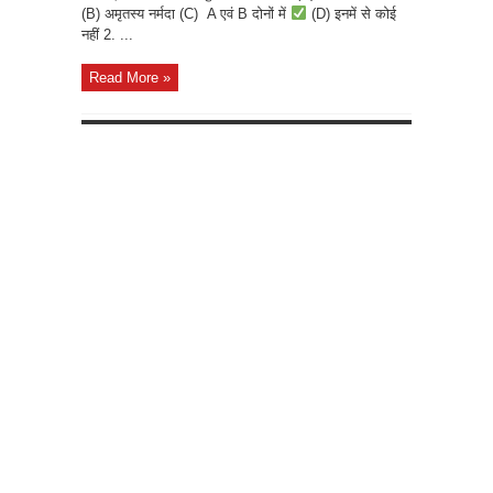
(B) अमृतस्य नर्मदा (C) A एवं B दोनों में
(D) इनमें से कोई
नहीं 2. ...
Read More »