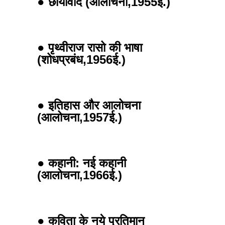
● छायावाद (आलोचना,1955ई.)
● पृथ्वीराज रासो की भाषा
(शोधप्रबंध,1956ई.)
● इतिहास और आलोचना
(आलोचना,1957ई.)
● कहानी: नई कहानी
(आलोचना,1966ई.)
● कविता के नये प्रतिमान