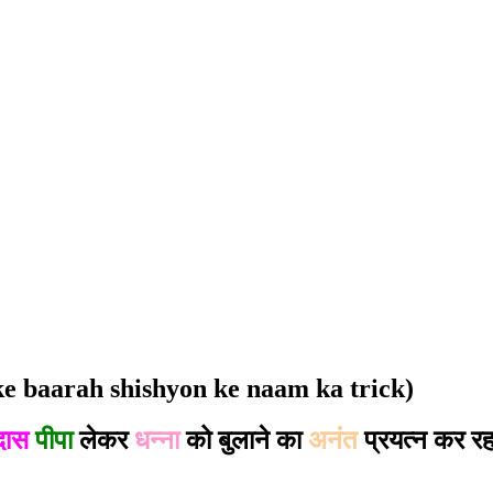
nd ke baarah shishyon ke naam ka trick)
दास
पीपा
लेकर
धन्ना
को बुलाने का
अनंत
प्रयत्न कर र