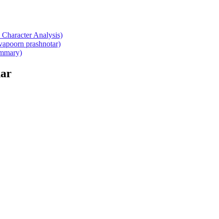
Character Analysis)
atvapoorn prashnotar)
summary)
ar