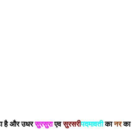
हा है और उधर
सुरसुरा
एव
सुरसरी
पदमावती
का
नर
का