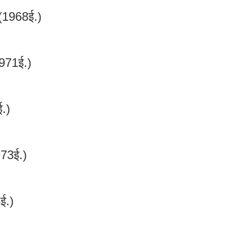
ी(1968ई.)
971ई.)
.)
973ई.)
ई.)