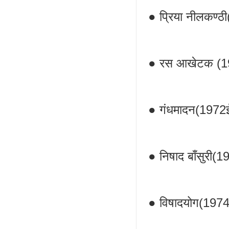
● प्रिया नीलकण्ठ
● रस आखेटक (1
● गंधमादन(1972ई
● निषाद बाँसुरी(1
● विषादयोग(1974