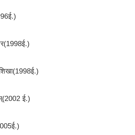
996ई.)
ागर(1998ई.)
निशिखा(1998ई.)
म्(2002 ई.)
005ई.)