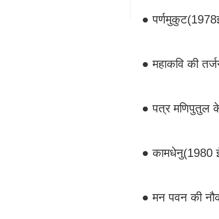
● पर्णमुकुट(1978
● महाकवि की तर्
● पत्र मणिपुतुल 
● कामधेनु(1980 
● मन पवन की नौ