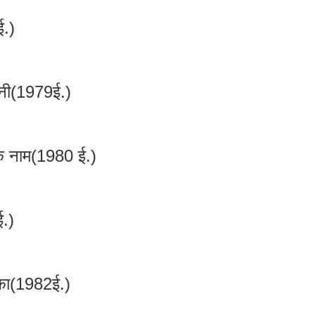
ई.)
जनी(1979ई.)
के नाम(1980 ई.)
ई.)
का(1982ई.)