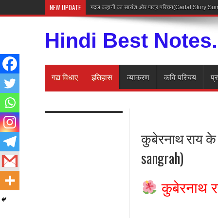
NEW UPDATE
अज्ञेय की कह
Hindi Best Notes
गद्य विधाए
इतिहास
व्याकरण
कवि परिचय
प्
कुबेरनाथ राय के
sangrah)
कुबेरनाथ र