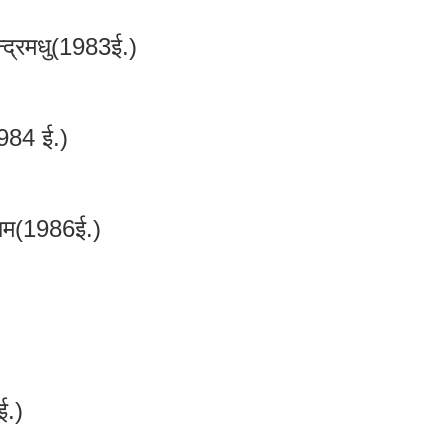
न्द्रमधु(1983ई.)
1984 ई.)
साम(1986ई.)
ई.)