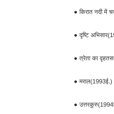
● किरात नदी में च
● दृष्टि अभिसार(
● त्रेता का वृहत
● मराल(1993ई.)
● उत्तरकुरु(1994