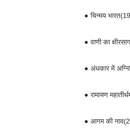
● चिन्मय भारत(1
● वाणी का क्षीरस
● अंधकार में अग्
● रामायण महातीर्थ
● आगम की नाव(2