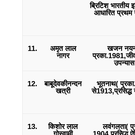
ब्रिटिश भारतीय 
आधारित प्रथम 
11.
अमृत लाल
खजन नयन
नागर
प्रका.1981,जी
उपन्यास
12.
बाबूदेवकीनन्दन
भूतनाथ( प्रक
खत्री
से1913,प्रसिद्ध 
13.
किशोर लाल
लवंगलता( प्
गोस्वामी
1904,प्रसिद्ध 