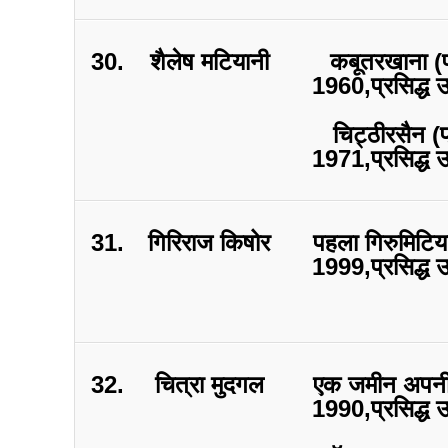
30.
शैलेष मटियानी
कबूतरखाना (प
1960,प्रसिद्ध 
चिट्ठीरसैन (प
1971,प्रसिद्ध 
31.
गिरिराज किषोर
पहला गिरुमिटिय
1999,प्रसिद्ध 
32.
चित्रा मुदगल
एक जमीन अपनी
1990,प्रसिद्ध 