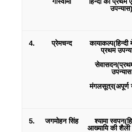
गोस्वामी
हिन्दी का प्रथम
उपन्यास
4.
प्रेमचन्द
कायाकल्प(हिन्दी 
प्रथम उपन्य
सेवासदन(प्रथम
उपन्यास
मंगलसूत्र(अपूर्ण
5.
जगमोहन सिंह
श्यामा स्वपन(हि
आख्यायि की शैली