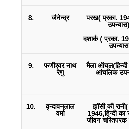
8.
जैनेन्द्र
परख( प्रका. 19
उपन्यास
दशार्क ( प्रका. 1
उपन्यास
9.
फणीश्वर नाथ
मैला ऑचल(हिन्दी
रेणु
आंचलिक उपन
10.
वृन्दावनलाल
झॉसी की रानी(
वर्मा
1946,हिन्दी का स
जीवन चरितपरक 