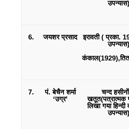
उपन्यास
6.
जयशर प्रसाद
इरावती ( प्रका. 19
उपन्यास
कंकाल(1929),ति
7.
पं. बेचैन शर्मा
चन्द हसीनों
‘उग्र’
खतूत(पत्रात्मक प
लिखा गया हिन्दी
उपन्यास