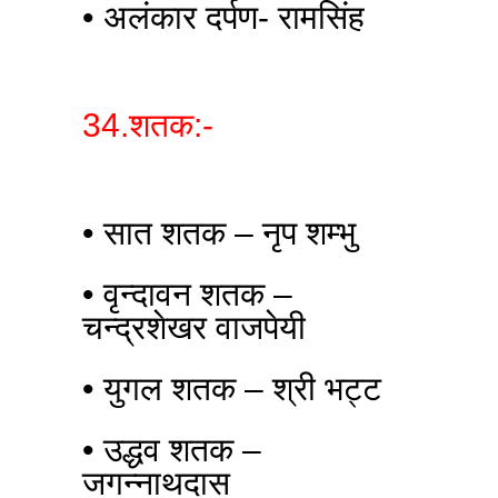
• अलंकार दर्पण- रामसिंह
34.शतक:-
• सात शतक – नृप शम्भु
• वृन्दावन शतक –
चन्द्रशेखर वाजपेयी
• युगल शतक – श्री भट्ट
• उद्धव शतक –
जगन्नाथदास