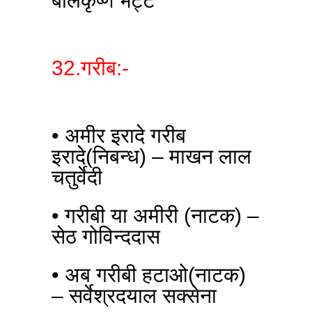
बालकृष्ण भट्ट
32.गरीब:-
• अमीर इरादे गरीब
इरादे(निबन्ध) – माखन लाल
चतुर्वेदी
• गरीबी या अमीरी (नाटक) –
सेठ गोविन्ददास
• अब गरीबी हटाओ(नाटक)
– सर्वेश्रदयाल सक्सेना