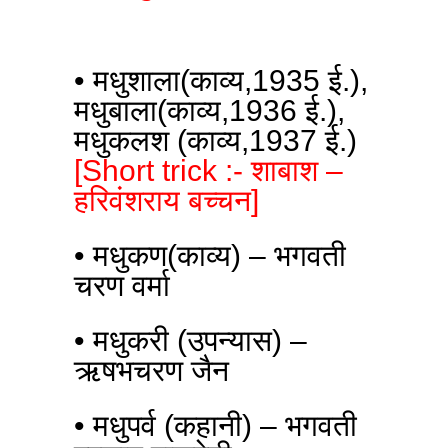
• मधुशाला(काव्य,1935 ई.),
मधुबाला(काव्य,1936 ई.),
मधुकलश (काव्य,1937 ई.)
[Short trick :- शाबाश –
हरिवंशराय बच्चन]
• मधुकण(काव्य) – भगवती
चरण वर्मा
• मधुकरी (उपन्यास) –
ऋषभचरण जैन
• मधुपर्व (कहानी) – भगवती