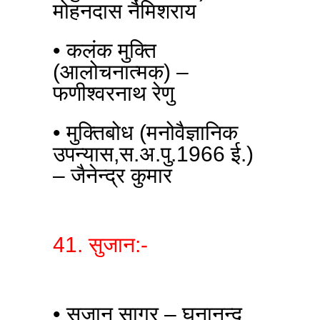
मोहनदास नैमिशराय
• कलंक मुक्ति
(आलोचनात्मक) –
फणीश्वरनाथ रेणु
• मुक्तिबोध (मनोवैज्ञानिक
उपन्यास,स.अ.पु.1966 ई.)
– जैनेन्द्र कुमार
41. सुजान:-
• सुजान सागर – घनानन्द