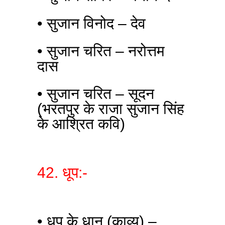
• सुजान विनोद – देव
• सुजान चरित – नरोत्तम
दास
• सुजान चरित – सूदन
(भरतपुर के राजा सुजान सिंह
के आश्रित कवि)
42. धूप:-
• धूप के धान (काव्य) –