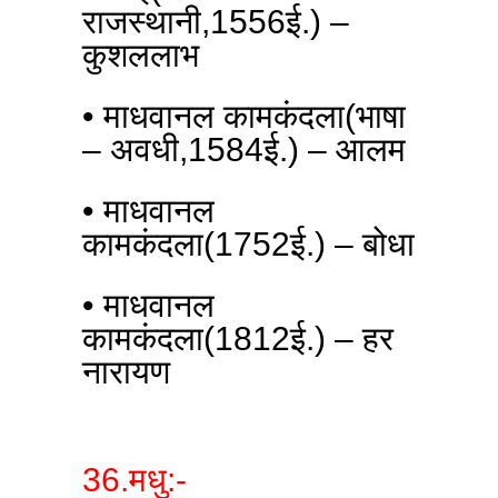
राजस्थानी,1556ई.) –
कुशललाभ
• माधवानल कामकंदला(भाषा
– अवधी,1584ई.) – आलम
• माधवानल
कामकंदला(1752ई.) – बोधा
• माधवानल
कामकंदला(1812ई.) – हर
नारायण
36.मधु:-