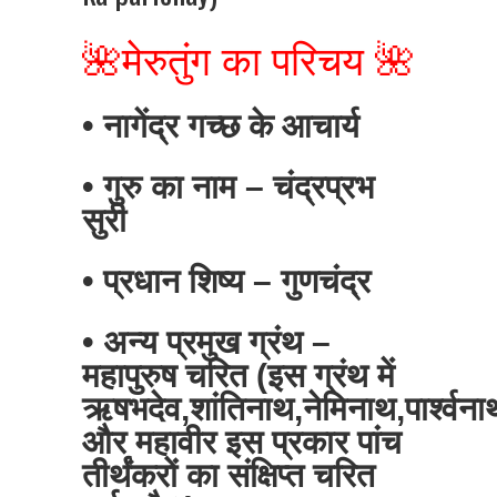
🌺मेरुतुंग का परिचय 🌺
• नागेंद्र गच्छ के आचार्य
• गुरु का नाम – चंद्रप्रभ
सुरी
• प्रधान शिष्य – गुणचंद्र
• अन्य प्रमुख ग्रंथ –
महापुरुष चरित (इस ग्रंथ में
ऋषभदेव,शांतिनाथ,नेमिनाथ,पार्श्वना
और महावीर इस प्रकार पांच
तीर्थंकरों का संक्षिप्त चरित