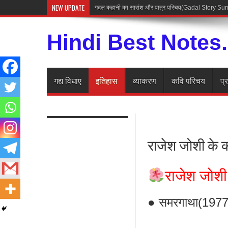
NEW UPDATE
Hindi Best Notes
गद्य विधाए
इतिहास
व्याकरण
कवि परिचय
प्
राजेश जोशी के क
राजेश जोशी 
● समरगाथा(1977,लम्