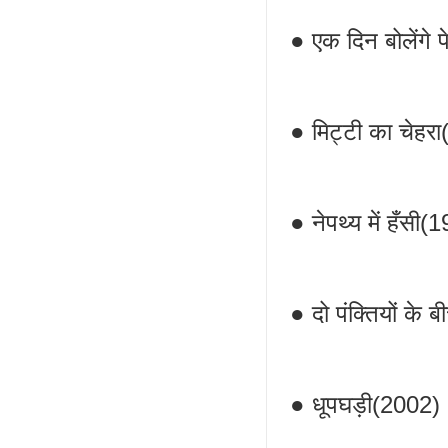
● एक दिन बोलेंगे
● मिट्टी का चेहर
● नेपथ्य में हँसी(
● दो पंक्तियों क
● धूपघड़ी(2002)