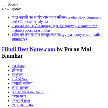
New Update
गदल कहानी का सारांश और पात्र परिचय(Gadal Story Summary
and Character Analysis)
अज्ञेय की कहानी रोज़ महत्वपूर्ण प्रश्नोत्तर(agyey ki kahani roz
mahatvapoorn prashnotar)
अज्ञेय की कहानी रोज़ विस्तृत सारांश(agyeyas-story-rose-detailed-
summary)
Hindi Best Notes.com
by Puran Mal
Kumhar
गद्य विधाए
इतिहास
व्याकरण
कवि परिचय
प्रवासी साहित्य
काव्य शास्त्र
नेट की गद्य व पद्य रचनाए
प्रश्न-पत्र
महत्वपूर्ण तथ्य
PDF डाउनलोड