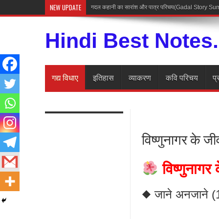
NEW UPDATE
अज्ञेय की कहा
Hindi Best Notes
गद्य विधाए
इतिहास
व्याकरण
कवि परिचय
प्
विष्णुनागर के ज
विष्णुनागर 
◆ जाने अनजाने 