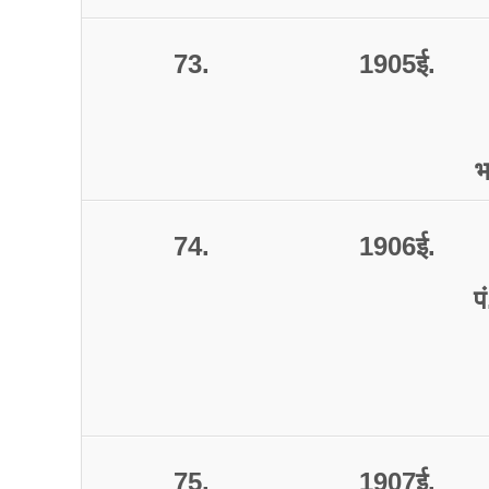
73.
1905
ई
.
भ
74.
1906
ई
.
पं
75.
1907
ई
.