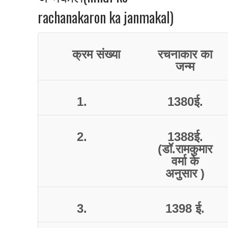
rachanakaron ka janmakal)
क्रम
संख्या
रचनाकार
का
जन्म
1.
1380
ई
.
2.
1388
ई
.
(
डॉ
.
रामकुमार
वर्मा
के
अनुसार
)
3.
1398
ई
.