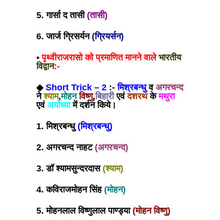
5. गार्सा द तासी
(तासी)
6. जार्ज ग्रिसर्यन
(ग्रियर्सन)
•
पृथ्वीराजरासो को प्रमाणित मानने वाले
भारतीय
विद्वान
:-
◆
Short Trick – 2
:-
मिश्रबन्धु
व
अगरचन्द
ने
श्याम
,
मोहन
विष्णु
,
बिहारी
एवं
दशरथ
के
मथुरा
एवं
अयोध्या
में दर्शन किये।
1. मिश्रबन्धु
(मिश्रबन्धु)
2. अगरचन्द नाहट
(अगरचन्द)
3. डॉ श्यामसुन्दरदास
(श्याम)
4. कविराजमोहन सिंह
(मोहन)
5. मोहनलाल विष्णुलाल पाण्ड्या
(मोहन विष्णु)