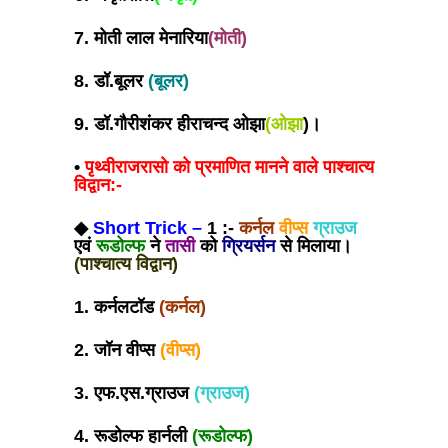
7. मोती लाल मेनारिया
(मोती)
8. डॉ.बूलर
(बूलर)
9. डॉ.गौरीशंकर हीराचन्द ओझा
(ओझा
)।
•
पृथ्वीराजरासो को प्रमाणित मानने वाले पाश्चात्य
विद्वान:-
◆
Short Trick –
1 :-
कर्नल
वीप्स
ग्राउज
एवं
रूडोल्फ
ने
तासी
को
ग्रियर्सन
से मिलाया।
(पाश्चात्य विद्वान)
1. कर्नलटॉड
(कर्नल)
2. जॉन वीप्स
(वीप्स)
3. एफ.एस.ग्राउज
(ग्राउज)
4. रूडोल्फ हार्नली
(रूडोल्फ)